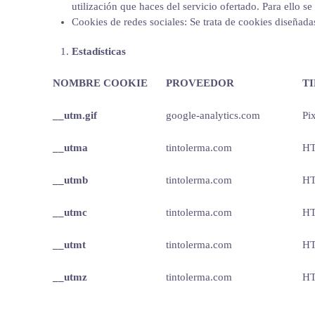
utilización que haces del servicio ofertado. Para ello s
Cookies de redes sociales: Se trata de cookies diseñada
Estadísticas
NOMBRE COOKIE
PROVEEDOR
T
__utm.gif
google-analytics.com
Pi
__utma
tintolerma.com
H
__utmb
tintolerma.com
H
__utmc
tintolerma.com
H
__utmt
tintolerma.com
H
__utmz
tintolerma.com
H